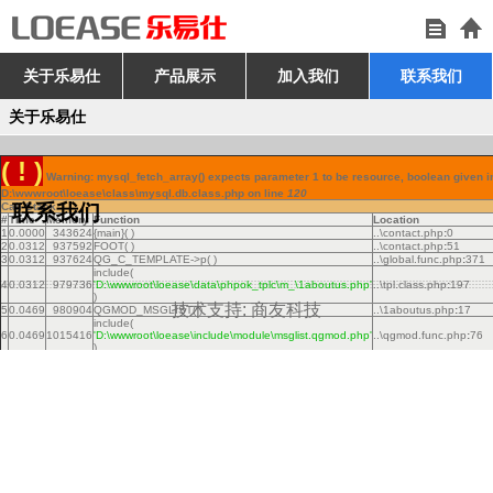
关于乐易仕
产品展示
加入我们
联系我们
关于乐易仕
( ! )
Warning: mysql_fetch_array() expects parameter 1 to be resource, boolean given i
D:\wwwroot\loease\class\mysql.db.class.php on line
120
Call Stack
联系我们
#
Time
Memory
Function
Location
1
0.0000
343624
{main}( )
..\contact.php
:
0
2
0.0312
937592
FOOT( )
..\contact.php
:
51
3
0.0312
937624
QG_C_TEMPLATE->p( )
..\global.func.php
:
371
include(
4
0.0312
979736
'D:\wwwroot\loease\data\phpok_tplc\m_\1aboutus.php'
..\tpl.class.php
:
197
)
技术支持:
商友科技
5
0.0469
980904
QGMOD_MSGLIST( )
..\1aboutus.php
:
17
include(
6
0.0469
1015416
'D:\wwwroot\loease\include\module\msglist.qgmod.php'
..\qgmod.func.php
:
76
)
7
0.0469
1027168
qgSQL->qgGetAll( )
..\msglist.qgmod.php
:
1
8
0.0469
1023040
mysql_fetch_array
( )
..\mysql.db.class.php
:
1